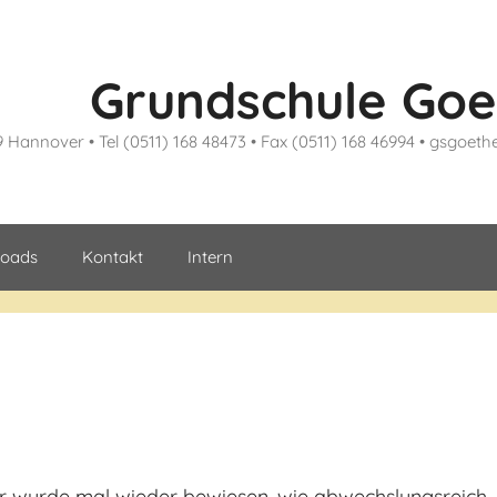
Grundschule Goe
9 Hannover • Tel (0511) 168 48473 • Fax (0511) 168 46994 • gsgoe
oads
Kontakt
Intern
air wurde mal wieder bewiesen, wie abwechslungsreich