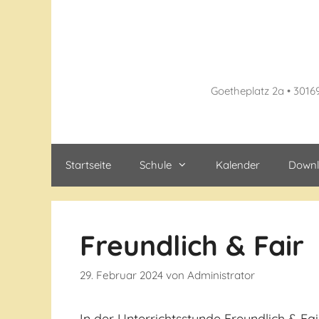
Zum
Inhalt
springen
Goetheplatz 2a • 3016
Startseite
Schule
Kalender
Downl
Freundlich & Fair
29. Februar 2024
von
Administrator
In der Unterrichtsstunde Freundlich & F