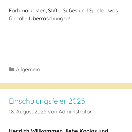
Farbmalkasten, Stifte, Süßes und Spiele… was
für tolle Überraschungen!
Kategorien
Allgemein
Einschulungsfeier 2025
18. August 2025
von
Administrator
Herzlich Willkommen, liebe Koalas und