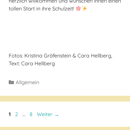
herzlich willkommen und wünschen ihnen einen
tollen Start in ihre Schulzeit!
Fotos: Kristina Gräfenstein & Cara Hellberg,
Text: Cara Hellberg
Kategorien
Allgemein
Seite
Seite
Seite
1
2
…
8
Weiter
→