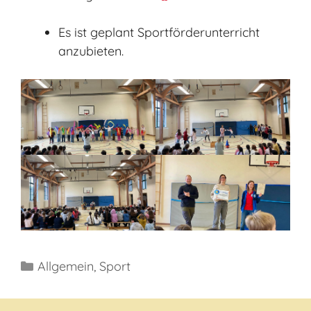
Es ist geplant Sportförderunterricht
anzubieten.
Kategorien
Allgemein
,
Sport