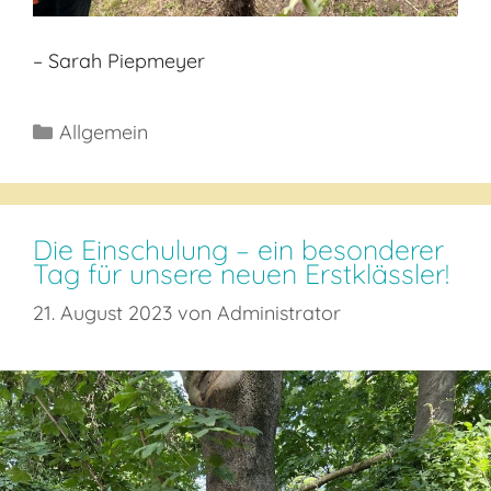
– Sarah Piepmeyer
Kategorien
Allgemein
Die Einschulung – ein besonderer
Tag für unsere neuen Erstklässler!
21. August 2023
von
Administrator